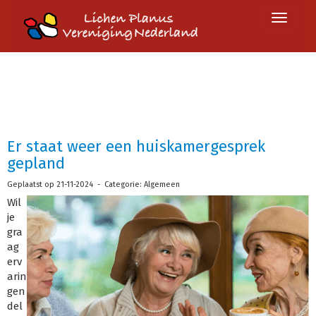
Toggle 
Er staat weer een huiskamergesprek
gepland
Geplaatst op 21-11-2024 - Categorie: Algemeen
Wil
je
gra
ag
erv
arin
gen
del