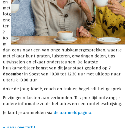
en
met
lotg
eno
ten
?
Ko
m
dan eens naar een van onze huiskamergesprekken, waar je
met elkaar kunt praten, luisteren, ervaringen delen, tips
uitwisselen en elkaar ondersteunen. De laatste
huiskamerbijeenkomst van dit jaar staat gepland op
7
december
in Soest van 10.30 tot 12.30 uur met uitloop naar
uiterlijk 13.00 uur.
Anke de Jong-Koelé, coach en trainer, begeleidt het gesprek.
Er zijn geen kosten aan verbonden. Te zijner tijd ontvang je
nadere informatie zoals het adres en een routebeschrijving.
Je kunt je aanmelden via
de aanmeldpagina
.
« naar overzicht